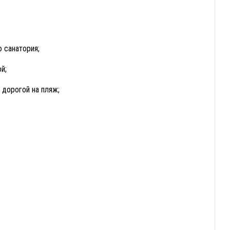
 санатория;
й;
 дорогой на пляж;