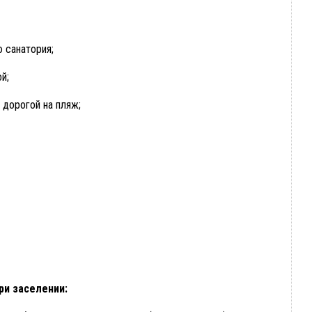
 санатория;
й;
 дорогой на пляж;
ри заселении: