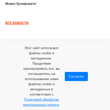
Можно бронировать!
ВСЕ НОВОСТИ
Этот сайт использует
файлы cookie и
метаданные.
Продолжая
просматривать его, вы
соглашаетесь на
Согласен
+7(3654)77-37-54
использование нами
файлов cookie и
Санаторий "Горный", Крым, Ялта, пгт. Ливадия-1
метаданных в
Номер реестровой записи: С912025000409
соответствии с
ЗАБРОНИРОВАТЬ НОМЕР
Политикой обработки
ОНЛАЙН
персональных данных
.