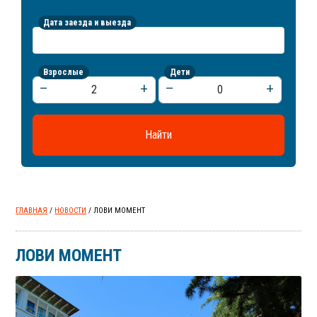
Дата заезда и выезда
Взрослые
Дети
remove
add
remove
add
Найти
ГЛАВНАЯ
/
НОВОСТИ
/ ЛОВИ МОМЕНТ
ЛОВИ МОМЕНТ